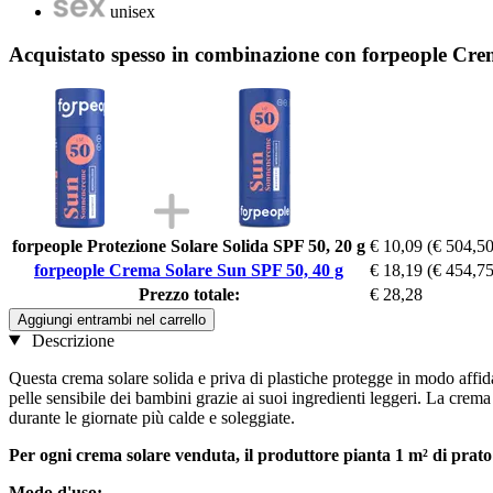
unisex
Acquistato spesso in combinazione con forpeople Cre
forpeople Protezione Solare Solida SPF 50, 20 g
€ 10,09
(€ 504,50
forpeople Crema Solare Sun SPF 50, 40 g
€ 18,19
(€ 454,75
Prezzo totale:
€ 28,28
Aggiungi entrambi nel carrello
Descrizione
Questa crema solare solida e priva di plastiche protegge in modo affid
pelle sensibile dei bambini grazie ai suoi ingredienti leggeri. La crem
durante le giornate più calde e soleggiate.
Per ogni crema solare venduta, il produttore pianta 1 m² di prato f
Modo d'uso: