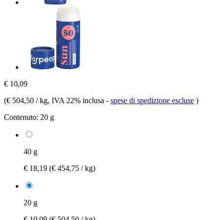
€ 10,09
(
€ 504,50 / kg
, IVA 22% inclusa
-
spese di spedizione escluse
)
Contenuto:
20 g
40 g
€ 18,19
(€ 454,75 / kg)
20 g
€ 10,09
(€ 504,50 / kg)