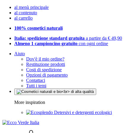
al menù principale
al contenuto
al carrello
100% cosmetici naturali
Italia: spedizione standard gratuita
a partire da € 49,90
Almeno 1 campioncino gratuito
con ogni ordine
Aiuto
Dov'è il mio ordine?
Restituzione prodotti
Costi di spedizione
Opzioni di pagamento
Contattaci
Tutti i temi
More inspiration
Detersivi e detergenti ecologici