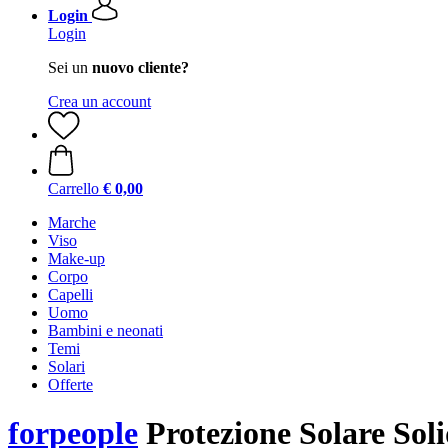
Login
Login
Sei un
nuovo cliente?
Crea un account
Carrello
€ 0,00
Marche
Viso
Make-up
Corpo
Capelli
Uomo
Bambini e neonati
Temi
Solari
Offerte
forpeople
Protezione Solare Soli