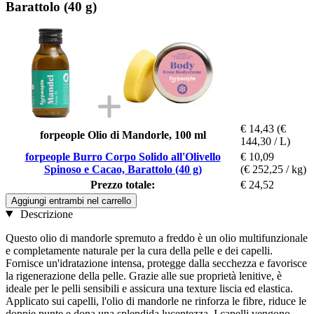
Barattolo (40 g)
€ 14,43
(€
forpeople Olio di Mandorle, 100 ml
144,30 / L)
forpeople Burro Corpo Solido all'Olivello
€ 10,09
Spinoso e Cacao, Barattolo (40 g)
(€ 252,25 / kg)
Prezzo totale:
€ 24,52
Aggiungi entrambi nel carrello
Descrizione
Questo olio di mandorle spremuto a freddo è un olio multifunzionale
e completamente naturale per la cura della pelle e dei capelli.
Fornisce un'idratazione intensa, protegge dalla secchezza e favorisce
la rigenerazione della pelle. Grazie alle sue proprietà lenitive, è
ideale per le pelli sensibili e assicura una texture liscia ed elastica.
Applicato sui capelli, l'olio di mandorle ne rinforza le fibre, riduce le
doppie punte e dona una splendida lucentezza. I capelli vengono