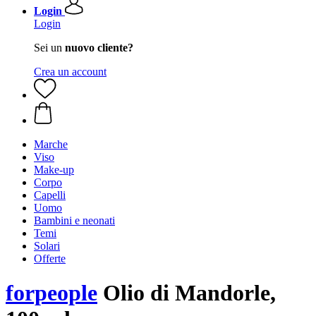
Login
Login
Sei un
nuovo cliente?
Crea un account
Marche
Viso
Make-up
Corpo
Capelli
Uomo
Bambini e neonati
Temi
Solari
Offerte
forpeople
Olio di Mandorle,