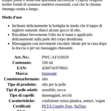
inoltre forniti di sostanze nutritive essenziali, così che la chioma
rimanga curata a lungo.
Modo d'uso
Inclinare delicatamente la bottiglia in modo che il tappo di
sughero naturale rilasci alcune gocce di olio.
Riscaldare brevemente l'olio tra le mani e applicarlo
delicatamente sulla parte del corpo desiderata.
Massaggiare con movimenti circolari: ideale per la cura dopo
la doccia o per un massaggio rilassante.
Art.-Nr.:
PWC-AF110029
Contenuto:
100 ml
EAN:
4260741979843
Marca:
forpeople
Consistenza/formato:
olio
Tipo di prodotto:
olio per la pelle
Tipi di pelle adatti:
sensibile, secca
Tipo di capelli:
danneggiati, secchi
Caratteristiche:
confezione senza plastica, unisex, vegan
Certificati:
PETA Cruelty Free
,
NaTrue