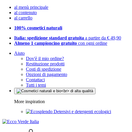
al menù principale
al contenuto
al carrello
100% cosmetici naturali
Italia: spedizione standard gratuita
a partire da € 49,90
Almeno 1 campioncino gratuito
con ogni ordine
Aiuto
Dov'è il mio ordine?
Restituzione prodotti
Costi di spedizione
Opzioni di pagamento
Contattaci
Tutti i temi
More inspiration
Detersivi e detergenti ecologici