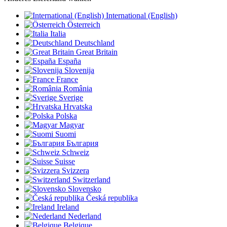
International (English)
Österreich
Italia
Deutschland
Great Britain
España
Slovenija
France
România
Sverige
Hrvatska
Polska
Magyar
Suomi
България
Schweiz
Suisse
Svizzera
Switzerland
Slovensko
Česká republika
Ireland
Nederland
Belgique