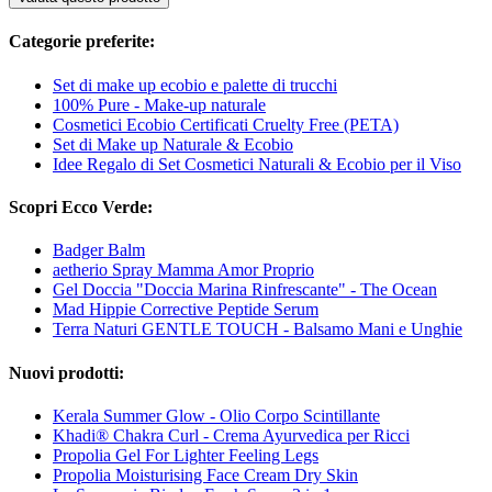
Categorie preferite:
Set di make up ecobio e palette di trucchi
100% Pure - Make-up naturale
Cosmetici Ecobio Certificati Cruelty Free (PETA)
Set di Make up Naturale & Ecobio
Idee Regalo di Set Cosmetici Naturali & Ecobio per il Viso
Scopri Ecco Verde:
Badger Balm
aetherio Spray Mamma Amor Proprio
Gel Doccia "Doccia Marina Rinfrescante" - The Ocean
Mad Hippie Corrective Peptide Serum
Terra Naturi GENTLE TOUCH - Balsamo Mani e Unghie
Nuovi prodotti:
Kerala Summer Glow - Olio Corpo Scintillante
Khadi® Chakra Curl - Crema Ayurvedica per Ricci
Propolia Gel For Lighter Feeling Legs
Propolia Moisturising Face Cream Dry Skin