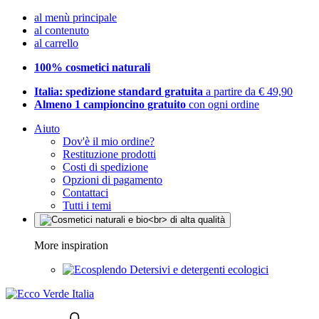
al menù principale
al contenuto
al carrello
100% cosmetici naturali
Italia: spedizione standard gratuita
a partire da € 49,90
Almeno 1 campioncino gratuito
con ogni ordine
Aiuto
Dov'è il mio ordine?
Restituzione prodotti
Costi di spedizione
Opzioni di pagamento
Contattaci
Tutti i temi
More inspiration
Detersivi e detergenti ecologici