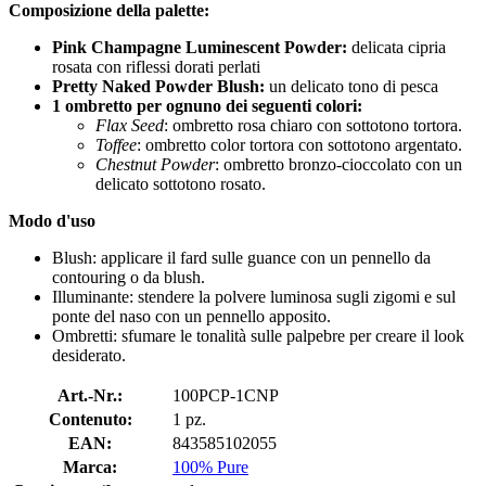
Composizione della palette:
Pink Champagne Luminescent Powder:
delicata cipria
rosata con riflessi dorati perlati
Pretty Naked Powder Blush:
un delicato tono di pesca
1 ombretto per ognuno dei seguenti colori:
Flax Seed
: ombretto rosa chiaro con sottotono tortora.
Toffee
: ombretto color tortora con sottotono argentato.
Chestnut Powder
: ombretto bronzo-cioccolato con un
delicato sottotono rosato.
Modo d'uso
Blush: applicare il fard sulle guance con un pennello da
contouring o da blush.
Illuminante: stendere la polvere luminosa sugli zigomi e sul
ponte del naso con un pennello apposito.
Ombretti: sfumare le tonalità sulle palpebre per creare il look
desiderato.
Art.-Nr.:
100PCP-1CNP
Contenuto:
1 pz.
EAN:
843585102055
Marca:
100% Pure