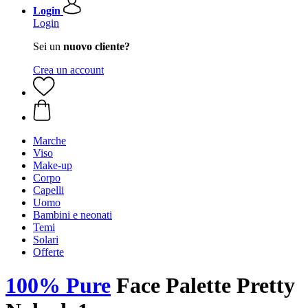
Login
Login
Sei un
nuovo cliente?
Crea un account
Marche
Viso
Make-up
Corpo
Capelli
Uomo
Bambini e neonati
Temi
Solari
Offerte
100% Pure
Face Palette Pretty