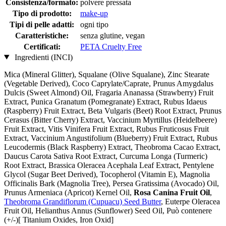
Consistenza/formato:
polvere pressata
Tipo di prodotto:
make-up
Tipi di pelle adatti:
ogni tipo
Caratteristiche:
senza glutine, vegan
Certificati:
PETA Cruelty Free
Ingredienti (INCI)
Mica (Mineral Glitter), Squalane (Olive Squalane), Zinc Stearate
(Vegetable Derived), Coco Caprylate/Caprate, Prunus Amygdalus
Dulcis (Sweet Almond) Oil, Fragaria Ananassa (Strawberry) Fruit
Extract, Punica Granatum (Pomegranate) Extract, Rubus Idaeus
(Raspberry) Fruit Extract, Beta Vulgaris (Beet) Root Extract, Prunus
Cerasus (Bitter Cherry) Extract, Vaccinium Myrtillus (Heidelbeere)
Fruit Extract, Vitis Vinifera Fruit Extract, Rubus Fruticosus Fruit
Extract, Vaccinium Angustifolium (Blueberry) Fruit Extract, Rubus
Leucodermis (Black Raspberry) Extract, Theobroma Cacao Extract,
Daucus Carota Sativa Root Extract, Curcuma Longa (Turmeric)
Root Extract, Brassica Oleracea Acephala Leaf Extract, Pentylene
Glycol (Sugar Beet Derived), Tocopherol (Vitamin E), Magnolia
Officinalis Bark (Magnolia Tree), Persea Gratissima (Avocado) Oil,
Prunus Armeniaca (Apricot) Kernel Oil,
Rosa Canina Fruit Oil
,
Theobroma Grandiflorum (Cupuacu) Seed Butter
, Euterpe Oleracea
Fruit Oil, Helianthus Annus (Sunflower) Seed Oil, Può contenere
(+/-)[ Titanium Oxides, Iron Oxid]