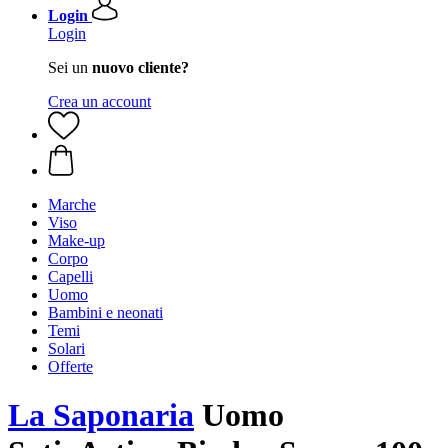
Login
Login
Sei un
nuovo cliente?
Crea un account
Marche
Viso
Make-up
Corpo
Capelli
Uomo
Bambini e neonati
Temi
Solari
Offerte
La Saponaria
Uomo