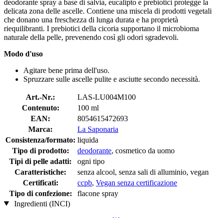
deodorante spray a base di salvia, eucalipto e prebiotici protegge la
delicata zona delle ascelle. Contiene una miscela di prodotti vegetali
che donano una freschezza di lunga durata e ha proprietà
riequilibranti. I prebiotici della cicoria supportano il microbioma
naturale della pelle, prevenendo così gli odori sgradevoli.
Modo d'uso
Agitare bene prima dell'uso.
Spruzzare sulle ascelle pulite e asciutte secondo necessità.
Art.-Nr.:
LAS-LU004M100
Contenuto:
100 ml
EAN:
8054615472693
Marca:
La Saponaria
Consistenza/formato:
liquida
Tipo di prodotto:
deodorante
, cosmetico da uomo
Tipi di pelle adatti:
ogni tipo
Caratteristiche:
senza alcool, senza sali di alluminio, vegan
Certificati:
ccpb
,
Vegan senza certificazione
Tipo di confezione:
flacone spray
Ingredienti (INCI)