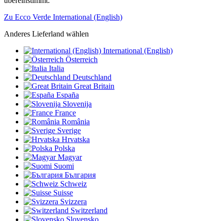
übereinstimmt.
Zu Ecco Verde International (English)
Anderes Lieferland wählen
International (English)
Österreich
Italia
Deutschland
Great Britain
España
Slovenija
France
România
Sverige
Hrvatska
Polska
Magyar
Suomi
България
Schweiz
Suisse
Svizzera
Switzerland
Slovensko