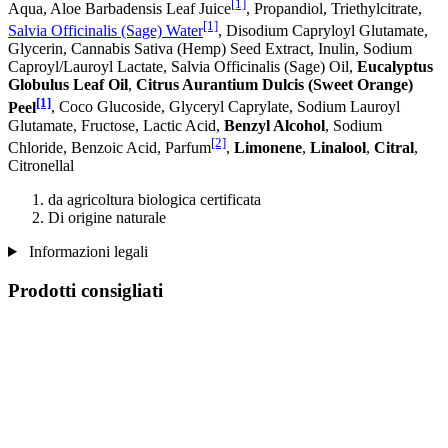
[1]
Aqua, Aloe Barbadensis Leaf Juice
, Propandiol, Triethylcitrate,
[1]
Salvia Officinalis (Sage) Water
, Disodium Capryloyl Glutamate,
Glycerin, Cannabis Sativa (Hemp) Seed Extract, Inulin, Sodium
Caproyl/Lauroyl Lactate, Salvia Officinalis (Sage) Oil,
Eucalyptus
Globulus Leaf Oil
,
Citrus Aurantium Dulcis (Sweet Orange)
[1]
Peel
, Coco Glucoside, Glyceryl Caprylate, Sodium Lauroyl
Glutamate, Fructose, Lactic Acid,
Benzyl Alcohol
, Sodium
[2]
Chloride, Benzoic Acid, Parfum
,
Limonene
,
Linalool
,
Citral
,
Citronellal
da agricoltura biologica certificata
Di origine naturale
Informazioni legali
Prodotti consigliati